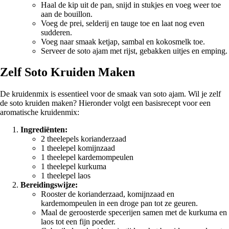
Haal de kip uit de pan, snijd in stukjes en voeg weer toe
aan de bouillon.
Voeg de prei, selderij en tauge toe en laat nog even
sudderen.
Voeg naar smaak ketjap, sambal en kokosmelk toe.
Serveer de soto ajam met rijst, gebakken uitjes en emping.
Zelf Soto Kruiden Maken
De kruidenmix is essentieel voor de smaak van soto ajam. Wil je zelf
de soto kruiden maken? Hieronder volgt een basisrecept voor een
aromatische kruidenmix:
Ingrediënten:
2 theelepels korianderzaad
1 theelepel komijnzaad
1 theelepel kardemompeulen
1 theelepel kurkuma
1 theelepel laos
Bereidingswijze:
Rooster de korianderzaad, komijnzaad en
kardemompeulen in een droge pan tot ze geuren.
Maal de geroosterde specerijen samen met de kurkuma en
laos tot een fijn poeder.