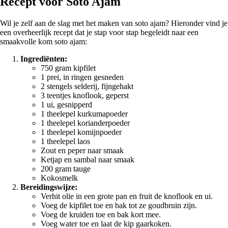
Recept voor Soto Ajam
Wil je zelf aan de slag met het maken van soto ajam? Hieronder vind je
een overheerlijk recept dat je stap voor stap begeleidt naar een
smaakvolle kom soto ajam:
Ingrediënten:
750 gram kipfilet
1 prei, in ringen gesneden
2 stengels selderij, fijngehakt
3 teentjes knoflook, geperst
1 ui, gesnipperd
1 theelepel kurkumapoeder
1 theelepel korianderpoeder
1 theelepel komijnpoeder
1 theelepel laos
Zout en peper naar smaak
Ketjap en sambal naar smaak
200 gram tauge
Kokosmelk
Bereidingswijze:
Verhit olie in een grote pan en fruit de knoflook en ui.
Voeg de kipfilet toe en bak tot ze goudbruin zijn.
Voeg de kruiden toe en bak kort mee.
Voeg water toe en laat de kip gaarkoken.