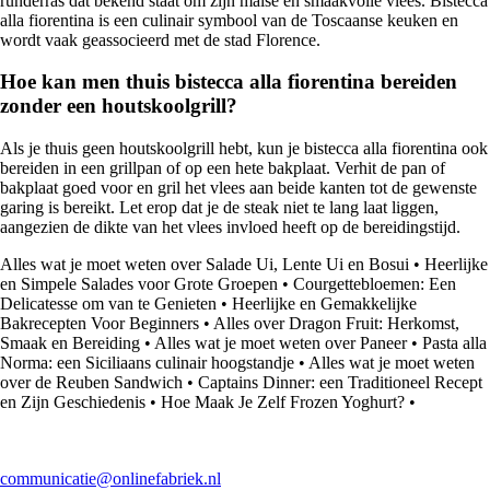
runderras dat bekend staat om zijn malse en smaakvolle vlees. Bistecca
alla fiorentina is een culinair symbool van de Toscaanse keuken en
wordt vaak geassocieerd met de stad Florence.
Hoe kan men thuis bistecca alla fiorentina bereiden
zonder een houtskoolgrill?
Als je thuis geen houtskoolgrill hebt, kun je bistecca alla fiorentina ook
bereiden in een grillpan of op een hete bakplaat. Verhit de pan of
bakplaat goed voor en gril het vlees aan beide kanten tot de gewenste
garing is bereikt. Let erop dat je de steak niet te lang laat liggen,
aangezien de dikte van het vlees invloed heeft op de bereidingstijd.
Alles wat je moet weten over Salade Ui, Lente Ui en Bosui
•
Heerlijke
en Simpele Salades voor Grote Groepen
•
Courgettebloemen: Een
Delicatesse om van te Genieten
•
Heerlijke en Gemakkelijke
Bakrecepten Voor Beginners
•
Alles over Dragon Fruit: Herkomst,
Smaak en Bereiding
•
Alles wat je moet weten over Paneer
•
Pasta alla
Norma: een Siciliaans culinair hoogstandje
•
Alles wat je moet weten
over de Reuben Sandwich
•
Captains Dinner: een Traditioneel Recept
en Zijn Geschiedenis
•
Hoe Maak Je Zelf Frozen Yoghurt?
•
communicatie@onlinefabriek.nl