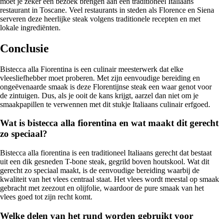
moet je zeker een bezoek brengen aan een traditioneel Italiaans
restaurant in Toscane. Veel restaurants in steden als Florence en Siena
serveren deze heerlijke steak volgens traditionele recepten en met
lokale ingrediënten.
Conclusie
Bistecca alla Fiorentina is een culinair meesterwerk dat elke
vleesliefhebber moet proberen. Met zijn eenvoudige bereiding en
ongeëvenaarde smaak is deze Florentijnse steak een waar genot voor
de zintuigen. Dus, als je ooit de kans krijgt, aarzel dan niet om je
smaakpapillen te verwennen met dit stukje Italiaans culinair erfgoed.
Wat is bistecca alla fiorentina en wat maakt dit gerecht
zo speciaal?
Bistecca alla fiorentina is een traditioneel Italiaans gerecht dat bestaat
uit een dik gesneden T-bone steak, gegrild boven houtskool. Wat dit
gerecht zo speciaal maakt, is de eenvoudige bereiding waarbij de
kwaliteit van het vlees centraal staat. Het vlees wordt meestal op smaak
gebracht met zeezout en olijfolie, waardoor de pure smaak van het
vlees goed tot zijn recht komt.
Welke delen van het rund worden gebruikt voor