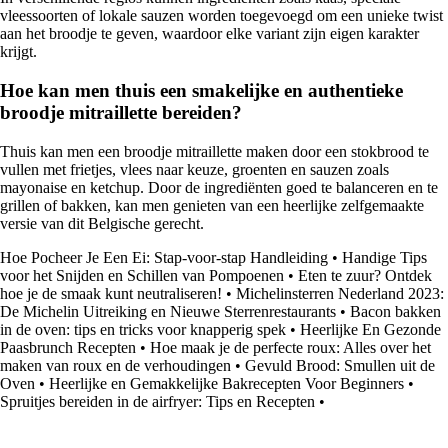
vleessoorten of lokale sauzen worden toegevoegd om een unieke twist
aan het broodje te geven, waardoor elke variant zijn eigen karakter
krijgt.
Hoe kan men thuis een smakelijke en authentieke
broodje mitraillette bereiden?
Thuis kan men een broodje mitraillette maken door een stokbrood te
vullen met frietjes, vlees naar keuze, groenten en sauzen zoals
mayonaise en ketchup. Door de ingrediënten goed te balanceren en te
grillen of bakken, kan men genieten van een heerlijke zelfgemaakte
versie van dit Belgische gerecht.
Hoe Pocheer Je Een Ei: Stap-voor-stap Handleiding
•
Handige Tips
voor het Snijden en Schillen van Pompoenen
•
Eten te zuur? Ontdek
hoe je de smaak kunt neutraliseren!
•
Michelinsterren Nederland 2023:
De Michelin Uitreiking en Nieuwe Sterrenrestaurants
•
Bacon bakken
in de oven: tips en tricks voor knapperig spek
•
Heerlijke En Gezonde
Paasbrunch Recepten
•
Hoe maak je de perfecte roux: Alles over het
maken van roux en de verhoudingen
•
Gevuld Brood: Smullen uit de
Oven
•
Heerlijke en Gemakkelijke Bakrecepten Voor Beginners
•
Spruitjes bereiden in de airfryer: Tips en Recepten
•