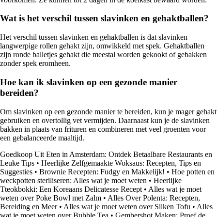
Wat is het verschil tussen slavinken en gehaktballen?
Het verschil tussen slavinken en gehaktballen is dat slavinken
langwerpige rollen gehakt zijn, omwikkeld met spek. Gehaktballen
zijn ronde balletjes gehakt die meestal worden gekookt of gebakken
zonder spek eromheen.
Hoe kan ik slavinken op een gezonde manier
bereiden?
Om slavinken op een gezonde manier te bereiden, kun je mager gehakt
gebruiken en overtollig vet vermijden. Daarnaast kun je de slavinken
bakken in plaats van frituren en combineren met veel groenten voor
een gebalanceerde maaltijd.
Goedkoop Uit Eten in Amsterdam: Ontdek Betaalbare Restaurants en
Leuke Tips
•
Heerlijke Zelfgemaakte Woksaus: Recepten, Tips en
Suggesties
•
Brownie Recepten: Fudgy en Makkelijk!
•
Hoe potten en
weckpotten steriliseren: Alles wat je moet weten
•
Heerlijke
Tteokbokki: Een Koreaans Delicatesse Recept
•
Alles wat je moet
weten over Poke Bowl met Zalm
•
Alles Over Polenta: Recepten,
Bereiding en Meer
•
Alles wat je moet weten over Silken Tofu
•
Alles
wat je moet weten over Bubble Tea
•
Gembershot Maken: Proef de