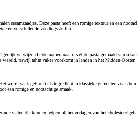
emalen sesamzaadjes. Deze pasta heeft een romige textuur en een noota
eïne en verschillende voedingsstoffen.
. Eigenlijk verwijzen beide namen naar dezelfde pasta gemaakt van sesam
e wereld, terwijl tahin vaker voorkomt in landen in het Midden-Oosten.
et wordt vaak gebruikt als ingrediënt in klassieke gerechten zoals hu
voor een romige en nootachtige smaak.
onde vetten die kunnen helpen bij het verlagen van het cholesterolgehal