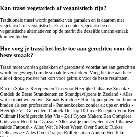
Kan trassi vegetarisch of veganistisch zijn?
Traditionele trassi wordt gemaakt van garnalen en is daarom niet
vegetarisch of veganistisch. Er zijn echter vegetarische en
veganistische alternatieven op de markt die dezelfde umami-smaak
kunnen bieden.
Hoe voeg je trassi het beste toe aan gerechten voor de
beste smaak?
Trassi moet worden gebakken of geroosterd voordat het aan gerechten
wordt toegevoegd om de smaak te versterken. Voeg het toe aan hete
olie of droog rooster het kort voor gebruik voor de beste resultaten.
Rucola Salade: Recepten en Tips voor Heerlijke Italiaanse Smaak
•
Ontdek de Beste Strandtenten en Strandpaviljoens in Zeeland
•
Alles
wat je moet weten over Sumak Kruiden
•
Hoe kippenpoten en -bouten
braden als een professional
•
Pannenkoeken zonder ei: tips en tricks
•
Heerlijke Vis Gerechten: Ontdek De Top 10 Luxe Recepten Voor Een
Culinair Hoofdgerecht Met Vis
•
Zelf Gyoza Maken: Een Compleet
Gids voor Heerlijke Gyozas
•
Alles wat je moet weten over Libanese
salade Fattoush
•
Alles Wat Je Moet Weten Over Sucuk: Turkse
Delicatesse
•
Alles Over Dragon Roll Sushi en Andere Heerlijke