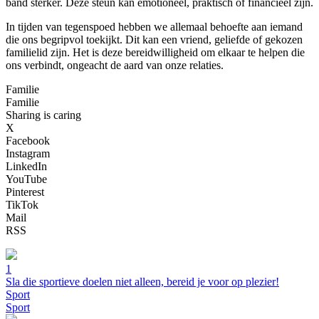
band sterker. Deze steun kan emotioneel, praktisch of financieel zijn.
In tijden van tegenspoed hebben we allemaal behoefte aan iemand
die ons begripvol toekijkt. Dit kan een vriend, geliefde of gekozen
familielid zijn. Het is deze bereidwilligheid om elkaar te helpen die
ons verbindt, ongeacht de aard van onze relaties.
Familie
Familie
Sharing is caring
X
Facebook
Instagram
LinkedIn
YouTube
Pinterest
TikTok
Mail
RSS
1
Sla die sportieve doelen niet alleen, bereid je voor op plezier!
Sport
Sport