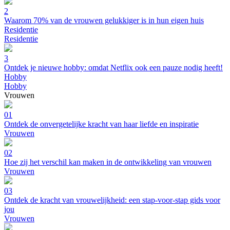
2
Waarom 70% van de vrouwen gelukkiger is in hun eigen huis
Residentie
Residentie
3
Ontdek je nieuwe hobby: omdat Netflix ook een pauze nodig heeft!
Hobby
Hobby
Vrouwen
01
Ontdek de onvergetelijke kracht van haar liefde en inspiratie
Vrouwen
02
Hoe zij het verschil kan maken in de ontwikkeling van vrouwen
Vrouwen
03
Ontdek de kracht van vrouwelijkheid: een stap-voor-stap gids voor
jou
Vrouwen