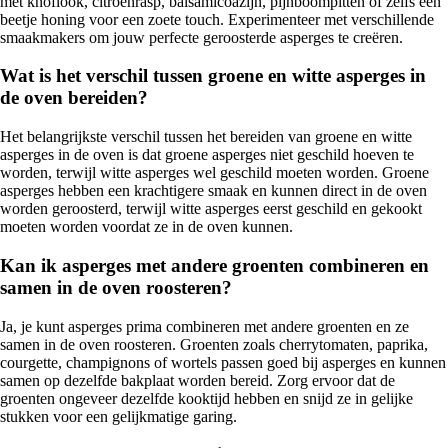
met knoflook, citroenrasp, balsamicoazijn, pijnboompitten of zelfs een
beetje honing voor een zoete touch. Experimenteer met verschillende
smaakmakers om jouw perfecte geroosterde asperges te creëren.
Wat is het verschil tussen groene en witte asperges in
de oven bereiden?
Het belangrijkste verschil tussen het bereiden van groene en witte
asperges in de oven is dat groene asperges niet geschild hoeven te
worden, terwijl witte asperges wel geschild moeten worden. Groene
asperges hebben een krachtigere smaak en kunnen direct in de oven
worden geroosterd, terwijl witte asperges eerst geschild en gekookt
moeten worden voordat ze in de oven kunnen.
Kan ik asperges met andere groenten combineren en
samen in de oven roosteren?
Ja, je kunt asperges prima combineren met andere groenten en ze
samen in de oven roosteren. Groenten zoals cherrytomaten, paprika,
courgette, champignons of wortels passen goed bij asperges en kunnen
samen op dezelfde bakplaat worden bereid. Zorg ervoor dat de
groenten ongeveer dezelfde kooktijd hebben en snijd ze in gelijke
stukken voor een gelijkmatige garing.