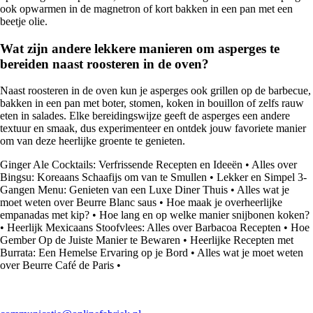
ook opwarmen in de magnetron of kort bakken in een pan met een
beetje olie.
Wat zijn andere lekkere manieren om asperges te
bereiden naast roosteren in de oven?
Naast roosteren in de oven kun je asperges ook grillen op de barbecue,
bakken in een pan met boter, stomen, koken in bouillon of zelfs rauw
eten in salades. Elke bereidingswijze geeft de asperges een andere
textuur en smaak, dus experimenteer en ontdek jouw favoriete manier
om van deze heerlijke groente te genieten.
Ginger Ale Cocktails: Verfrissende Recepten en Ideeën
•
Alles over
Bingsu: Koreaans Schaafijs om van te Smullen
•
Lekker en Simpel 3-
Gangen Menu: Genieten van een Luxe Diner Thuis
•
Alles wat je
moet weten over Beurre Blanc saus
•
Hoe maak je overheerlijke
empanadas met kip?
•
Hoe lang en op welke manier snijbonen koken?
•
Heerlijk Mexicaans Stoofvlees: Alles over Barbacoa Recepten
•
Hoe
Gember Op de Juiste Manier te Bewaren
•
Heerlijke Recepten met
Burrata: Een Hemelse Ervaring op je Bord
•
Alles wat je moet weten
over Beurre Café de Paris
•