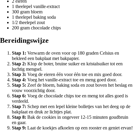
2 eieren
1 theelepel vanille-extract
300 gram bloem
1 theelepel baking soda
1/2 theelepel zout
200 gram chocolade chips
Bereidingswijze
Stap 1:
Verwarm de oven voor op 180 graden Celsius en
bekleed een bakplaat met bakpapier.
Stap 2:
Klop de boter, bruine suiker en kristalsuiker tot een
luchtig mengsel.
Stap 3:
Voeg de eieren één voor één toe en mix goed door.
Stap 4:
Voeg het vanille-extract toe en meng goed door.
Stap 5:
Zeef de bloem, baking soda en zout boven het beslag en
vouw voorzichtig door.
Stap 6:
Voeg de chocolade chips toe en meng tot alles goed is
verdeeld.
Stap 7:
Schep met een lepel kleine bolletjes van het deeg op de
bakplaat en druk ze lichtjes plat.
Stap 8:
Bak de cookies in ongeveer 12-15 minuten goudbruin
en gaar.
Stap 9:
Laat de koekjes afkoelen op een rooster en geniet ervan!