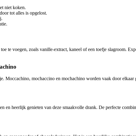
et niet koken.
or tot alles is opgelost.
j.
tie.
toe te voegen, zoals vanille-extract, kaneel of een toefje slagroom. E
hachino
ankje. Moccachino, mochaccino en mochachino worden vaak door elkaar g
n en heerlijk genieten van deze smaakvolle drank. De perfecte combina