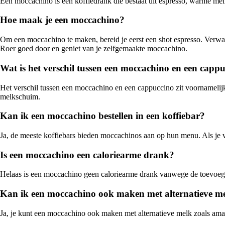
Een moccachino is een koffiedrank die bestaat uit espresso, warme mel
Hoe maak je een moccachino?
Om een moccachino te maken, bereid je eerst een shot espresso. Verw
Roer goed door en geniet van je zelfgemaakte moccachino.
Wat is het verschil tussen een moccachino en een capp
Het verschil tussen een moccachino en een cappuccino zit voornamelij
melkschuim.
Kan ik een moccachino bestellen in een koffiebar?
Ja, de meeste koffiebars bieden moccachinos aan op hun menu. Als je 
Is een moccachino een caloriearme drank?
Helaas is een moccachino geen caloriearme drank vanwege de toevoegin
Kan ik een moccachino ook maken met alternatieve m
Ja, je kunt een moccachino ook maken met alternatieve melk zoals ama