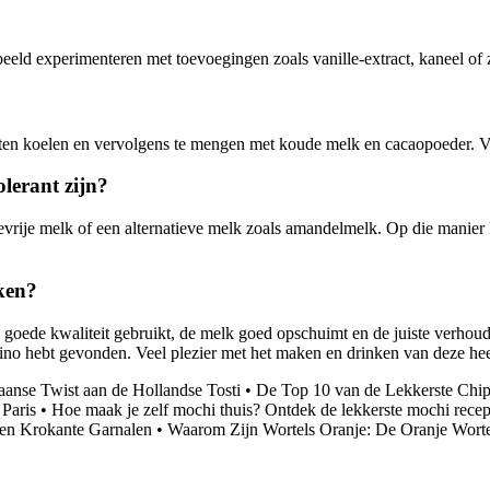
rbeeld experimenteren met toevoegingen zoals vanille-extract, kaneel of z
aten koelen en vervolgens te mengen met koude melk en cacaopoeder. Vo
olerant zijn?
evrije melk of een alternatieve melk zoals amandelmelk. Op die manier 
aken?
 goede kwaliteit gebruikt, de melk goed opschuimt en de juiste verhou
hino hebt gevonden. Veel plezier met het maken en drinken van deze hee
aanse Twist aan de Hollandse Tosti
•
De Top 10 van de Lekkerste Chip
 Paris
•
Hoe maak je zelf mochi thuis? Ontdek de lekkerste mochi recep
en Krokante Garnalen
•
Waarom Zijn Wortels Oranje: De Oranje Worte