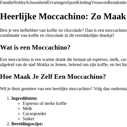
Familie
Hobby
Schoonheid
Ervaringen
Sport
Kleding
Vrouwen
Residentie
Heerlijke Moccachino: Zo Maak
Ben je een liefhebber van koffie en chocolade? Dan is een moccachino d
combinatie van koffie en chocolade in dit verrukkelijke drankje!
Wat is een Moccachino?
Een moccachino is een warme drank die bestaat uit espresso, melk, cac
afgeleid van de stad Mokka in Jemen, bekend om zijn koffie, en het It
Hoe Maak Je Zelf Een Moccachino?
Wil je thuis genieten van een heerlijke moccachino? Volg dan ondersta
Ingrediënten:
Espresso of sterke koffie
Melk
Cacaopoeder
Suiker
Bereidingswijze: