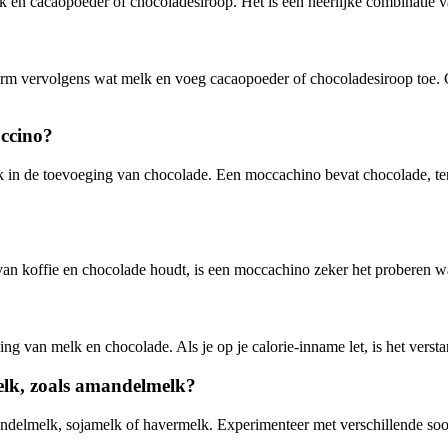
k en cacaopoeder of chocoladesiroop. Het is een heerlijke combinatie v
arm vervolgens wat melk en voeg cacaopoeder of chocoladesiroop toe. 
uccino?
k in de toevoeging van chocolade. Een moccachino bevat chocolade, ter
van koffie en chocolade houdt, is een moccachino zeker het proberen w
g van melk en chocolade. Als je op je calorie-inname let, is het vers
elk, zoals amandelmelk?
ndelmelk, sojamelk of havermelk. Experimenteer met verschillende soo