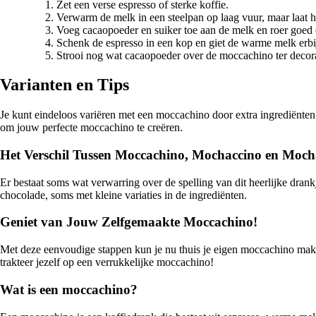
Zet een verse espresso of sterke koffie.
Verwarm de melk in een steelpan op laag vuur, maar laat h
Voeg cacaopoeder en suiker toe aan de melk en roer goed do
Schenk de espresso in een kop en giet de warme melk erbi
Strooi nog wat cacaopoeder over de moccachino ter decora
Varianten en Tips
Je kunt eindeloos variëren met een moccachino door extra ingrediënten 
om jouw perfecte moccachino te creëren.
Het Verschil Tussen Moccachino, Mochaccino en Moc
Er bestaat soms wat verwarring over de spelling van dit heerlijke dr
chocolade, soms met kleine variaties in de ingrediënten.
Geniet van Jouw Zelfgemaakte Moccachino!
Met deze eenvoudige stappen kun je nu thuis je eigen moccachino make
trakteer jezelf op een verrukkelijke moccachino!
Wat is een moccachino?