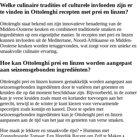
Welke culinaire tradities of culturele invloeden zijn er
te vinden in Ottolenghi recepten met prei en linzen?
Ottolenghi staat bekend om zijn innovatieve benadering van de
Midden-Oosterse keuken en combineert traditionele smaken en
ingrediënten op een eigentijdse manier. In recepten met prei en linzen
kunnen invloeden uit de Mediterrane, Noord-Afrikaanse en Midden-
Oosterse keuken worden teruggevonden, wat zorgt voor een unieke en
smaakvolle culinaire ervaring.
Hoe kan Ottolenghi prei en linzen worden aangepast
aan seizoensgebonden ingrediënten?
Ottolenghi prei en linzen kunnen gemakkelijk worden aangepast aan
seizoensgebonden ingrediënten door te variëren met groenten en
kruiden die op dat moment beschikbaar zijn. Bijvoorbeeld, in de zomer
kun je verse kruiden zoals munt en koriander toevoegen aan het
gerecht, terwijl in de winter je kunt kiezen voor verwarmende
specerijen zoals komijn en kaneel. Door te spelen met
seizoensgebonden ingrediënten kun je Ottolenghi prei en linzen
aanpassen aan de tijd van het jaar en genieten van verse smaken.
Hoe maak je lekkere en smaakvolle rijst?
•
Hummus met
Zongedroogde Tomaat: Een Heerlijk Recept om Zelf te Maken
•