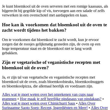
Je kunt bloemkool uit de oven serveren met een romige kaassaus, als
bijgerecht bij gegrilde kip of vis, toevoegen aan een salade of zelfs
verwerken in een ovenschotel met aardappelen en kaas.
Hoe kan ik voorkomen dat bloemkool uit de oven te
zacht wordt tijdens het bakken?
Om te voorkomen dat bloemkool te zacht wordt, kun je ervoor
zorgen dat de roosjes gelijkmatig gesneden zijn, de oven op een
hoge temperatuur staat en de bloemkool niet te lang wordt
gebakken.
Zijn er vegetarische of veganistische recepten met
bloemkool uit de oven?
Ja, er zijn tal van vegetarische en veganistische recepten met
bloemkool uit de oven, zoals bloemkoolsteaks, bloemkoolnuggets
en bloemkoolpizza, die allemaal heerlijk en voedzaam zijn.
Alles wat je moet weten over het omrekenen van cups naar
grammen
•
Hoe maak je zelf heerlijke pindasaus van pindakaas?
•
Alles wat je moet weten over Chimichurri Saus
•
Alles Over
Surinaamse Saoto Soep: Recept, Ingrediënten en Meer!
•
Alles Over