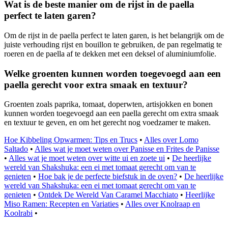
Wat is de beste manier om de rijst in de paella
perfect te laten garen?
Om de rijst in de paella perfect te laten garen, is het belangrijk om de
juiste verhouding rijst en bouillon te gebruiken, de pan regelmatig te
roeren en de paella af te dekken met een deksel of aluminiumfolie.
Welke groenten kunnen worden toegevoegd aan een
paella gerecht voor extra smaak en textuur?
Groenten zoals paprika, tomaat, doperwten, artisjokken en bonen
kunnen worden toegevoegd aan een paella gerecht om extra smaak
en textuur te geven, en om het gerecht nog voedzamer te maken.
Hoe Kibbeling Opwarmen: Tips en Trucs
•
Alles over Lomo
Saltado
•
Alles wat je moet weten over Panisse en Frites de Panisse
•
Alles wat je moet weten over witte ui en zoete ui
•
De heerlijke
wereld van Shakshuka: een ei met tomaat gerecht om van te
genieten
•
Hoe bak je de perfecte biefstuk in de oven?
•
De heerlijke
wereld van Shakshuka: een ei met tomaat gerecht om van te
genieten
•
Ontdek De Wereld Van Caramel Macchiato
•
Heerlijke
Miso Ramen: Recepten en Variaties
•
Alles over Knolraap en
Koolrabi
•