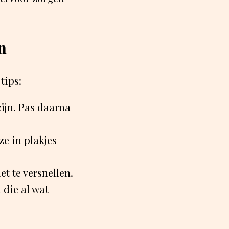
n
tips:
ijn. Pas daarna
 ze in plakjes
t te versnellen.
 die al wat