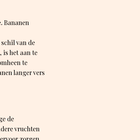
e. Bananen
schil van de
 is het aan te
romheen te
anen langer vers
ge de
ndere vruchten
 ervoor zorgen