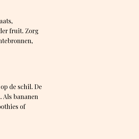
aats,
er fruit. Zorg
rmtebronnen,
op de schil. De
n. Als bananen
oothies of