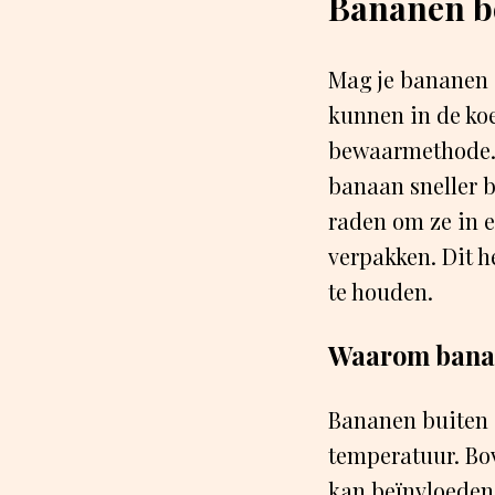
Bananen be
Mag je bananen 
kunnen in de koe
bewaarmethode. D
banaan sneller br
raden om ze in e
verpakken. Dit h
te houden.
Waarom banan
Bananen buiten 
temperatuur. Bo
kan beïnvloeden.