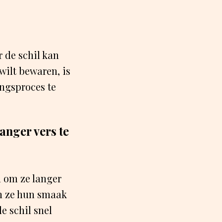
 de schil kan
wilt bewaren, is
ingsproces te
anger vers te
n om ze langer
n ze hun smaak
de schil snel