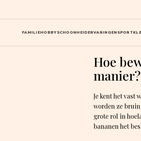
FAMILIE
HOBBY
SCHOONHEID
ERVARINGEN
SPORT
KL
Hoe bew
manier?
Je kent het vast 
worden ze bruin 
grote rol in hoel
bananen het bes