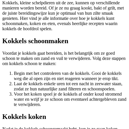
Kokkels, kleine schelpdieren uit de zee, kunnen op verschillende
manieren worden bereid. Of je ze nu graag kookt, bakt of grilt, met
de juiste bereidingswijze kun je optimaal van hun zilte smaak
genieten. Hier vind je alle informatie over hoe je kokkels kunt
schoonmaken, koken en eten, evenals heerlijke recepten waarin
kokkels de hoofdrol spelen.
Kokkels schoonmaken
Voordat je kokkels gaat bereiden, is het belangrijk om ze goed
schoon te maken om zand en vuil te verwijderen. Volg deze stappen
om kokkels schoon te maken:
Begin met het controleren van de kokkels. Gooi de kokkels
weg die al open zijn en niet reageren wanneer je erop tikt.
Laat de kokkels enkele uren tot een nacht in zeewater staan,
zodat ze hun natuurlijke zand filteren en schoonspoelen.
Voor het koken spoel je de kokkels af onder koud stromend
water en wrijf je ze schoon om eventueel achtergebleven zand
te verwijderen.
Kokkels koken
Nadat je de kokkels schoongemaakt hebt, kun je ze gaan koken.