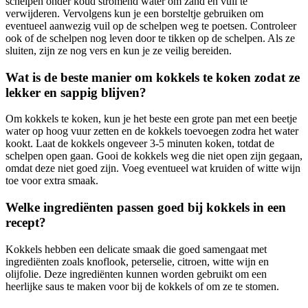
schelpen onder koud stromend water om zand en vuil te
verwijderen. Vervolgens kun je een borsteltje gebruiken om
eventueel aanwezig vuil op de schelpen weg te poetsen. Controleer
ook of de schelpen nog leven door te tikken op de schelpen. Als ze
sluiten, zijn ze nog vers en kun je ze veilig bereiden.
Wat is de beste manier om kokkels te koken zodat ze
lekker en sappig blijven?
Om kokkels te koken, kun je het beste een grote pan met een beetje
water op hoog vuur zetten en de kokkels toevoegen zodra het water
kookt. Laat de kokkels ongeveer 3-5 minuten koken, totdat de
schelpen open gaan. Gooi de kokkels weg die niet open zijn gegaan,
omdat deze niet goed zijn. Voeg eventueel wat kruiden of witte wijn
toe voor extra smaak.
Welke ingrediënten passen goed bij kokkels in een
recept?
Kokkels hebben een delicate smaak die goed samengaat met
ingrediënten zoals knoflook, peterselie, citroen, witte wijn en
olijfolie. Deze ingrediënten kunnen worden gebruikt om een
heerlijke saus te maken voor bij de kokkels of om ze te stomen.