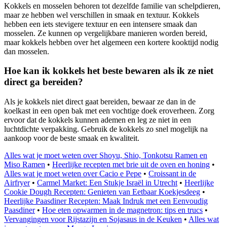
Kokkels en mosselen behoren tot dezelfde familie van schelpdieren,
maar ze hebben wel verschillen in smaak en textuur. Kokkels
hebben een iets stevigere textuur en een intensere smaak dan
mosselen. Ze kunnen op vergelijkbare manieren worden bereid,
maar kokkels hebben over het algemeen een kortere kooktijd nodig
dan mosselen.
Hoe kan ik kokkels het beste bewaren als ik ze niet
direct ga bereiden?
Als je kokkels niet direct gaat bereiden, bewaar ze dan in de
koelkast in een open bak met een vochtige doek eroverheen. Zorg
ervoor dat de kokkels kunnen ademen en leg ze niet in een
luchtdichte verpakking. Gebruik de kokkels zo snel mogelijk na
aankoop voor de beste smaak en kwaliteit.
Alles wat je moet weten over Shoyu, Shio, Tonkotsu Ramen en
Miso Ramen
•
Heerlijke recepten met brie uit de oven en honing
•
Alles wat je moet weten over Cacio e Pepe
•
Croissant in de
Airfryer
•
Carmel Market: Een Stukje Israël in Utrecht
•
Heerlijke
Cookie Dough Recepten: Genieten van Eetbaar Koekjesdeeg
•
Heerlijke Paasdiner Recepten: Maak Indruk met een Eenvoudig
Paasdiner
•
Hoe eten opwarmen in de magnetron: tips en trucs
•
Vervangingen voor Rijstazijn en Sojasaus in de Keuken
•
Alles wat