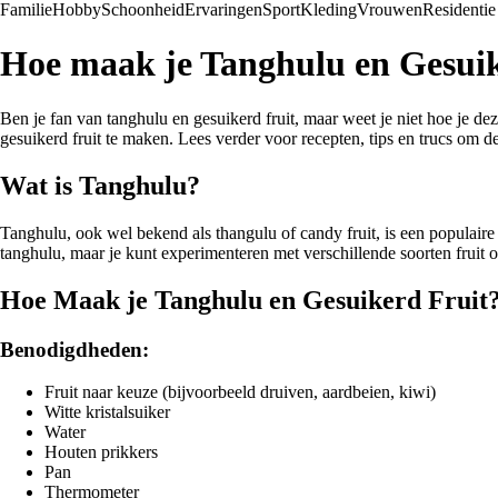
Familie
Hobby
Schoonheid
Ervaringen
Sport
Kleding
Vrouwen
Residentie
Hoe maak je Tanghulu en Gesuik
Ben je fan van tanghulu en gesuikerd fruit, maar weet je niet hoe je 
gesuikerd fruit te maken. Lees verder voor recepten, tips en trucs om de
Wat is Tanghulu?
Tanghulu, ook wel bekend als thangulu of candy fruit, is een populaire
tanghulu, maar je kunt experimenteren met verschillende soorten fruit 
Hoe Maak je Tanghulu en Gesuikerd Fruit
Benodigdheden:
Fruit naar keuze (bijvoorbeeld druiven, aardbeien, kiwi)
Witte kristalsuiker
Water
Houten prikkers
Pan
Thermometer