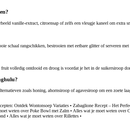
gen?
beeld vanille-extract, citroensap of zelfs een vleugje kaneel om extra 
ooie schaal rangschikken, bestrooien met eetbare glitter of serveren me
 fruit volledig ontdooid en droog is voordat je het in de suikersiroop d
anghulu?
ernatieven zoals honing, ahornsiroop of agavesiroop om een ​​zoete laag 
ecepten: Ontdek Wontonsoep Variaties
•
Zabaglione Recept – Het Perfec
 moet weten over Poke Bowl met Zalm
•
Alles wat je moet weten over 
ond
•
Alles wat je moet weten over Rillettes
•