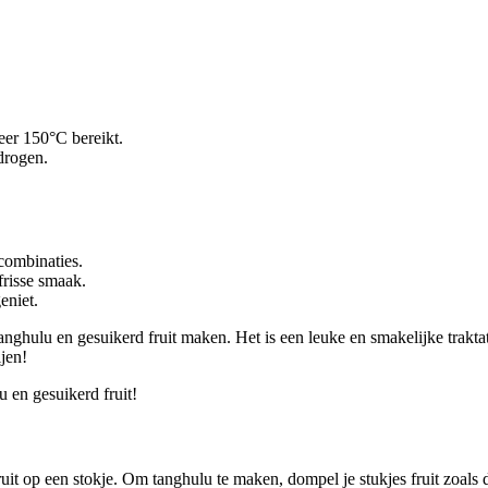
eer 150°C bereikt.
drogen.
combinaties.
frisse smaak.
eniet.
ghulu en gesuikerd fruit maken. Het is een leuke en smakelijke traktatie
ijen!
 en gesuikerd fruit!
it op een stokje. Om tanghulu te maken, dompel je stukjes fruit zoals dr