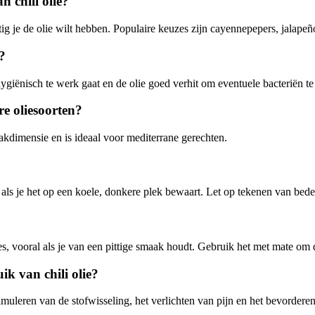
n chili olie?
tig je de olie wilt hebben. Populaire keuzes zijn cayennepepers, jalape
s?
e hygiënisch te werk gaat en de olie goed verhit om eventuele bacteriën t
re oliesoorten?
maakdimensie en is ideaal voor mediterrane gerechten.
ls je het op een koele, donkere plek bewaart. Let op tekenen van beder
ades, vooral als je van een pittige smaak houdt. Gebruik het met mate om
k van chili olie?
imuleren van de stofwisseling, het verlichten van pijn en het bevordere