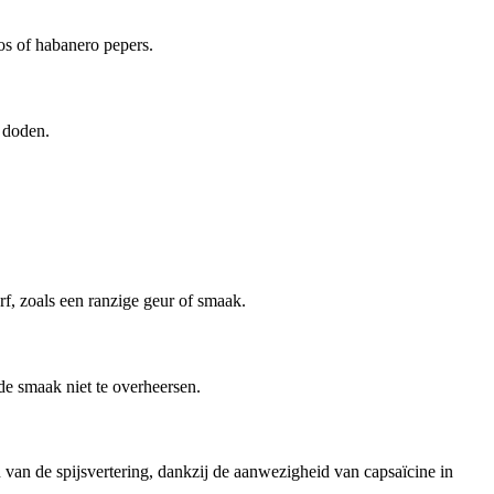
ños of habanero pepers.
e doden.
f, zoals een ranzige geur of smaak.
 de smaak niet te overheersen.
n van de spijsvertering, dankzij de aanwezigheid van capsaïcine in