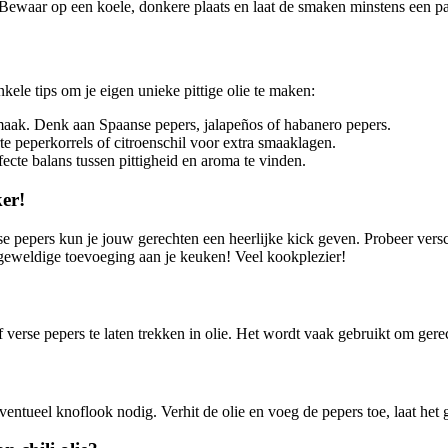
t. Bewaar op een koele, donkere plaats en laat de smaken minstens een pa
enkele tips om je eigen unieke pittige olie te maken:
maak. Denk aan Spaanse pepers, jalapeños of habanero pepers.
e peperkorrels of citroenschil voor extra smaaklagen.
cte balans tussen pittigheid en aroma te vinden.
er!
rse pepers kun je jouw gerechten een heerlijke kick geven. Probeer vers
n geweldige toevoeging aan je keuken! Veel kookplezier!
 verse pepers te laten trekken in olie. Het wordt vaak gebruikt om gere
ventueel knoflook nodig. Verhit de olie en voeg de pepers toe, laat het 