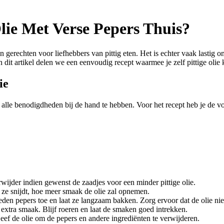
Olie Met Verse Pepers Thuis?
n gerechten voor liefhebbers van pittig eten. Het is echter vaak lastig o
n dit artikel delen we een eenvoudig recept waarmee je zelf pittige olie
ie
 alle benodigdheden bij de hand te hebben. Voor het recept heb je de v
ijder indien gewenst de zaadjes voor een minder pittige olie.
e ze snijdt, hoe meer smaak de olie zal opnemen.
neden pepers toe en laat ze langzaam bakken. Zorg ervoor dat de olie n
xtra smaak. Blijf roeren en laat de smaken goed intrekken.
Zeef de olie om de pepers en andere ingrediënten te verwijderen.