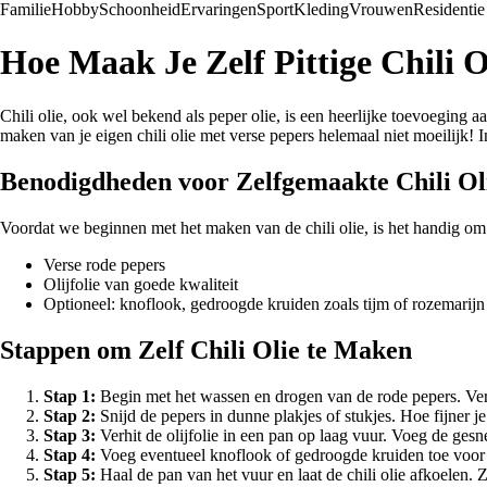
Familie
Hobby
Schoonheid
Ervaringen
Sport
Kleding
Vrouwen
Residentie
Hoe Maak Je Zelf Pittige Chili 
Chili olie, ook wel bekend als peper olie, is een heerlijke toevoeging aa
maken van je eigen chili olie met verse pepers helemaal niet moeilijk! I
Benodigdheden voor Zelfgemaakte Chili Ol
Voordat we beginnen met het maken van de chili olie, is het handig om
Verse rode pepers
Olijfolie van goede kwaliteit
Optioneel: knoflook, gedroogde kruiden zoals tijm of rozemarijn
Stappen om Zelf Chili Olie te Maken
Stap 1:
Begin met het wassen en drogen van de rode pepers. Verw
Stap 2:
Snijd de pepers in dunne plakjes of stukjes. Hoe fijner j
Stap 3:
Verhit de olijfolie in een pan op laag vuur. Voeg de ges
Stap 4:
Voeg eventueel knoflook of gedroogde kruiden toe voor e
Stap 5:
Haal de pan van het vuur en laat de chili olie afkoelen. 