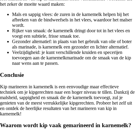
het zeker de moeite waard maken:
Mals en sappig vlees: de zuren in de karnemelk helpen bij het
afbreken van de bindweefsels in het vlees, waardoor het malser
wordt.
Rijker van smaak: de karnemelk dringt door tot in het vlees en
voegt een subtiele, frisse smaak toe.
Gezonder alternatief: in plaats van het gebruik van olie of boter
als marinade, is karnemelk een gezonder en lichter alternatief.
Veelzijdigheid: je kunt verschillende kruiden en specerijen
toevoegen aan de karnemelkmarinade om de smaak van de kip
naar wens aan te passen.
Conclusie
Kip marineren in karnemelk is een eenvoudige maar effectieve
techniek om je kipgerechten naar een hoger niveau te tillen. Dankzij de
malsheid, sappigheid en smaak die de karnemelk toevoegt, zul je
genieten van de meest verrukkelijke kipgerechten. Probeer het zelf uit
en ontdek de heerlijke resultaten van het marineren van kip in
karnemelk!
Waarom wordt kip vaak gemarineerd in karnemelk?