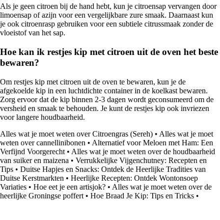
Als je geen citroen bij de hand hebt, kun je citroensap vervangen door
limoensap of azijn voor een vergelijkbare zure smaak. Daarnaast kun
je ook citroenrasp gebruiken voor een subtiele citrussmaak zonder de
vloeistof van het sap.
Hoe kan ik restjes kip met citroen uit de oven het beste
bewaren?
Om restjes kip met citroen uit de oven te bewaren, kun je de
afgekoelde kip in een luchtdichte container in de koelkast bewaren.
Zorg ervoor dat de kip binnen 2-3 dagen wordt geconsumeerd om de
versheid en smaak te behouden. Je kunt de restjes kip ook invriezen
voor langere houdbaarheid.
Alles wat je moet weten over Citroengras (Sereh)
•
Alles wat je moet
weten over cannellinibonen
•
Alternatief voor Meloen met Ham: Een
Verfijnd Voorgerecht
•
Alles wat je moet weten over de houdbaarheid
van suiker en maizena
•
Verrukkelijke Vijgenchutney: Recepten en
Tips
•
Duitse Hapjes en Snacks: Ontdek de Heerlijke Tradities van
Duitse Kerstmarkten
•
Heerlijke Recepten: Ontdek Wontonsoep
Variaties
•
Hoe eet je een artisjok?
•
Alles wat je moet weten over de
heerlijke Groningse poffert
•
Hoe Braad Je Kip: Tips en Tricks
•