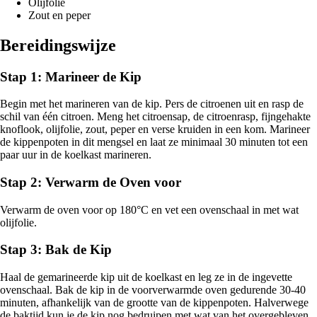
Olijfolie
Zout en peper
Bereidingswijze
Stap 1: Marineer de Kip
Begin met het marineren van de kip. Pers de citroenen uit en rasp de
schil van één citroen. Meng het citroensap, de citroenrasp, fijngehakte
knoflook, olijfolie, zout, peper en verse kruiden in een kom. Marineer
de kippenpoten in dit mengsel en laat ze minimaal 30 minuten tot een
paar uur in de koelkast marineren.
Stap 2: Verwarm de Oven voor
Verwarm de oven voor op 180°C en vet een ovenschaal in met wat
olijfolie.
Stap 3: Bak de Kip
Haal de gemarineerde kip uit de koelkast en leg ze in de ingevette
ovenschaal. Bak de kip in de voorverwarmde oven gedurende 30-40
minuten, afhankelijk van de grootte van de kippenpoten. Halverwege
de baktijd kun je de kip nog bedruipen met wat van het overgebleven