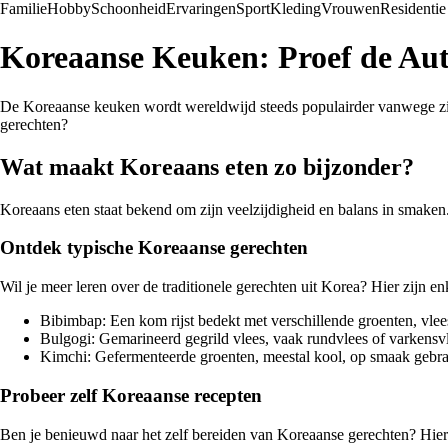
Familie
Hobby
Schoonheid
Ervaringen
Sport
Kleding
Vrouwen
Residentie
Koreaanse Keuken: Proef de Au
De Koreaanse keuken wordt wereldwijd steeds populairder vanwege zijn 
gerechten?
Wat maakt Koreaans eten zo bijzonder?
Koreaans eten staat bekend om zijn veelzijdigheid en balans in smaken.
Ontdek typische Koreaanse gerechten
Wil je meer leren over de traditionele gerechten uit Korea? Hier zijn e
Bibimbap: Een kom rijst bedekt met verschillende groenten, vle
Bulgogi: Gemarineerd gegrild vlees, vaak rundvlees of varkensvlee
Kimchi: Gefermenteerde groenten, meestal kool, op smaak gebra
Probeer zelf Koreaanse recepten
Ben je benieuwd naar het zelf bereiden van Koreaanse gerechten? Hier 