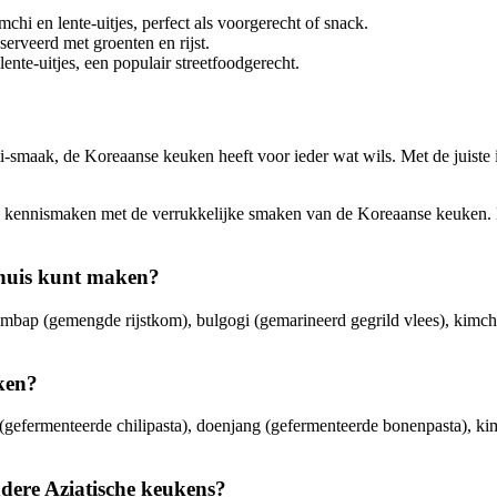
 en lente-uitjes, perfect als voorgerecht of snack.
erveerd met groenten en rijst.
ente-uitjes, een populair streetfoodgerecht.
mi-smaak, de Koreaanse keuken heeft voor ieder wat wils. Met de juiste
en kennismaken met de verrukkelijke smaken van de Koreaanse keuken. M
 thuis kunt maken?
mbap (gemengde rijstkom), bulgogi (gemarineerd gegrild vlees), kimchi j
uken?
(gefermenteerde chilipasta), doenjang (gefermenteerde bonenpasta), kim
dere Aziatische keukens?