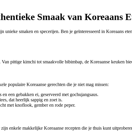
thentieke Smaak van Koreaans E
unieke smaken en specerijen. Ben je geïnteresseerd in Koreaans eten en
 Van pittige kimchi tot smaakvolle bibimbap, de Koreaanse keuken biedt
nkele populaire Koreaanse gerechten die je niet mag missen:
es en een gebakken ei, geserveerd met gochujangsaus.
s, dat heerlijk sappig en zoet is.
cht met knoflook, gember en rode peper.
zijn enkele makkelijke Koreaanse recepten die je thuis kunt uitprobere