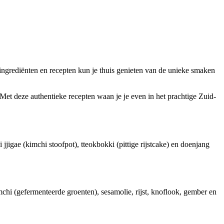
 ingrediënten en recepten kun je thuis genieten van de unieke smaken
et deze authentieke recepten waan je je even in het prachtige Zuid-
jigae (kimchi stoofpot), tteokbokki (pittige rijstcake) en doenjang
chi (gefermenteerde groenten), sesamolie, rijst, knoflook, gember en