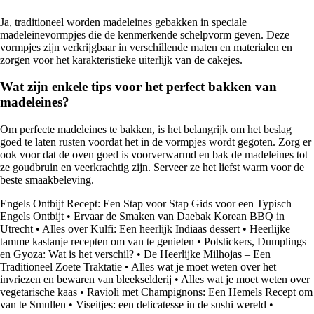
Ja, traditioneel worden madeleines gebakken in speciale
madeleinevormpjes die de kenmerkende schelpvorm geven. Deze
vormpjes zijn verkrijgbaar in verschillende maten en materialen en
zorgen voor het karakteristieke uiterlijk van de cakejes.
Wat zijn enkele tips voor het perfect bakken van
madeleines?
Om perfecte madeleines te bakken, is het belangrijk om het beslag
goed te laten rusten voordat het in de vormpjes wordt gegoten. Zorg er
ook voor dat de oven goed is voorverwarmd en bak de madeleines tot
ze goudbruin en veerkrachtig zijn. Serveer ze het liefst warm voor de
beste smaakbeleving.
Engels Ontbijt Recept: Een Stap voor Stap Gids voor een Typisch
Engels Ontbijt
•
Ervaar de Smaken van Daebak Korean BBQ in
Utrecht
•
Alles over Kulfi: Een heerlijk Indiaas dessert
•
Heerlijke
tamme kastanje recepten om van te genieten
•
Potstickers, Dumplings
en Gyoza: Wat is het verschil?
•
De Heerlijke Milhojas – Een
Traditioneel Zoete Traktatie
•
Alles wat je moet weten over het
invriezen en bewaren van bleekselderij
•
Alles wat je moet weten over
vegetarische kaas
•
Ravioli met Champignons: Een Hemels Recept om
van te Smullen
•
Viseitjes: een delicatesse in de sushi wereld
•