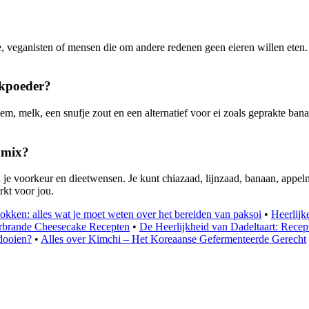
, veganisten of mensen die om andere redenen geen eieren willen eten. Z
akpoeder?
 melk, een snufje zout en een alternatief voor ei zoals geprakte banaa
nmix?
e voorkeur en dieetwensen. Je kunt chiazaad, lijnzaad, banaan, appelmo
rkt voor jou.
kken: alles wat je moet weten over het bereiden van paksoi
•
Heerlijk
erbrande Cheesecake Recepten
•
De Heerlijkheid van Dadeltaart: Recept
dooien?
•
Alles over Kimchi – Het Koreaanse Gefermenteerde Gerecht