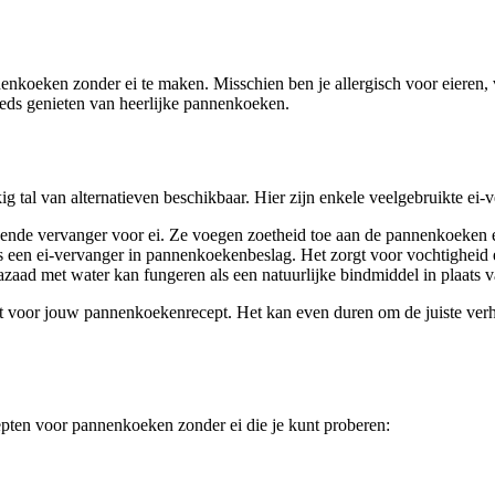
nkoeken zonder ei te maken. Misschien ben je allergisch voor eieren, v
teeds genieten van heerlijke pannenkoeken.
ig tal van alternatieven beschikbaar. Hier zijn enkele veelgebruikte ei-
ende vervanger voor ei. Ze voegen zoetheid toe aan de pannenkoeken en
n ei-vervanger in pannenkoekenbeslag. Het zorgt voor vochtigheid en h
zaad met water kan fungeren als een natuurlijke bindmiddel in plaats v
t voor jouw pannenkoekenrecept. Het kan even duren om de juiste verh
epten voor pannenkoeken zonder ei die je kunt proberen: