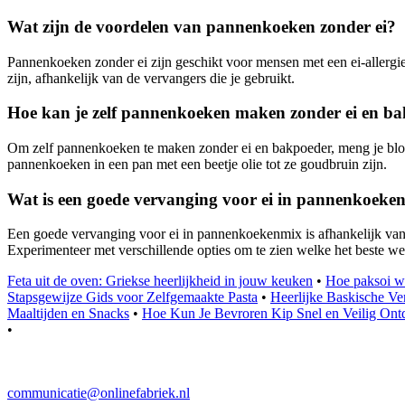
Wat zijn de voordelen van pannenkoeken zonder ei?
Pannenkoeken zonder ei zijn geschikt voor mensen met een ei-allergie
zijn, afhankelijk van de vervangers die je gebruikt.
Hoe kan je zelf pannenkoeken maken zonder ei en b
Om zelf pannenkoeken te maken zonder ei en bakpoeder, meng je bloem,
pannenkoeken in een pan met een beetje olie tot ze goudbruin zijn.
Wat is een goede vervanging voor ei in pannenkoeke
Een goede vervanging voor ei in pannenkoekenmix is afhankelijk van j
Experimenteer met verschillende opties om te zien welke het beste we
Feta uit de oven: Griekse heerlijkheid in jouw keuken
•
Hoe paksoi wo
Stapsgewijze Gids voor Zelfgemaakte Pasta
•
Heerlijke Baskische V
Maaltijden en Snacks
•
Hoe Kun Je Bevroren Kip Snel en Veilig Ont
•
communicatie@onlinefabriek.nl