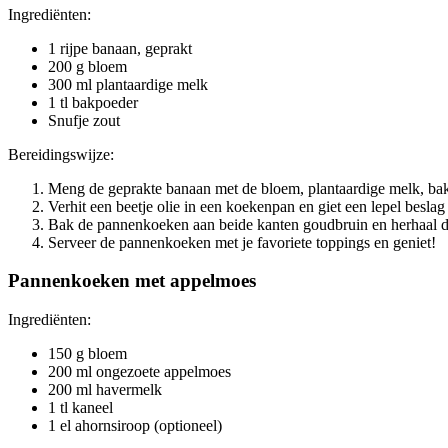
Ingrediënten:
1 rijpe banaan, geprakt
200 g bloem
300 ml plantaardige melk
1 tl bakpoeder
Snufje zout
Bereidingswijze:
Meng de geprakte banaan met de bloem, plantaardige melk, bakp
Verhit een beetje olie in een koekenpan en giet een lepel beslag
Bak de pannenkoeken aan beide kanten goudbruin en herhaal dit 
Serveer de pannenkoeken met je favoriete toppings en geniet!
Pannenkoeken met appelmoes
Ingrediënten:
150 g bloem
200 ml ongezoete appelmoes
200 ml havermelk
1 tl kaneel
1 el ahornsiroop (optioneel)