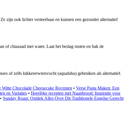
e zijn ook lichter verteerbaar en kunnen een gezonder alternatief
n of chiazaad met water. Laat het beslag rusten en bak de
es of zelfs kikkererwtenvocht (aquafaba) gebruiken als alternatief.
e Witte Chocolade Cheesecake Recepten
•
Verse Pasta Maken: Een
en en Variaties
•
Heerlijke recepten met Naanbrood: Inspiratie voor
•
Sunday Roast: Ontdek Alles Over Dit Traditionele Engelse Gerecht