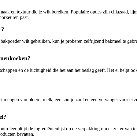
?
ak en textuur die je wilt bereiken. Populaire opties zijn chiazaad, li
oorkeuren past.
r?
bakpoeder wilt gebruiken, kun je proberen zelfrijzend bakmeel te gebr
nnenkoeken?
ppen en de luchtigheid die het aan het beslag geeft. Het ei helpt ook b
t mengen van bloem, melk, een snufje zout en een vervanger voor ei zo
el?
troleer altijd de ingrediëntenlijst op de verpakking om er zeker van te 
roducten bevatten.