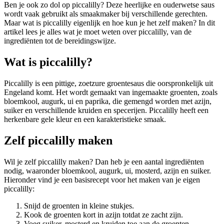
Ben je ook zo dol op piccalilly? Deze heerlijke en ouderwetse saus
wordt vaak gebruikt als smaakmaker bij verschillende gerechten.
Maar wat is piccalilly eigenlijk en hoe kun je het zelf maken? In dit
artikel lees je alles wat je moet weten over piccalilly, van de
ingrediënten tot de bereidingswijze.
Wat is piccalilly?
Piccalilly is een pittige, zoetzure groentesaus die oorspronkelijk uit
Engeland komt. Het wordt gemaakt van ingemaakte groenten, zoals
bloemkool, augurk, ui en paprika, die gemengd worden met azijn,
suiker en verschillende kruiden en specerijen. Piccalilly heeft een
herkenbare gele kleur en een karakteristieke smaak.
Zelf piccalilly maken
Wil je zelf piccalilly maken? Dan heb je een aantal ingrediënten
nodig, waaronder bloemkool, augurk, ui, mosterd, azijn en suiker.
Hieronder vind je een basisrecept voor het maken van je eigen
piccalilly:
Snijd de groenten in kleine stukjes.
Kook de groenten kort in azijn totdat ze zacht zijn.
Voeg suiker, mosterd en kruiden toe aan de groenten.