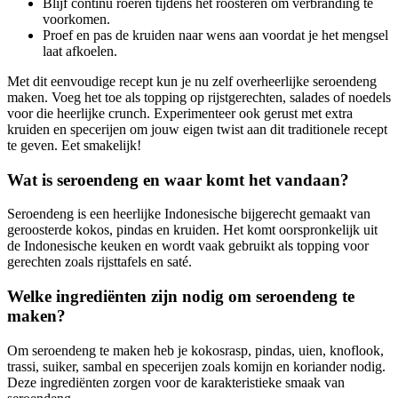
Blijf continu roeren tijdens het roosteren om verbranding te
voorkomen.
Proef en pas de kruiden naar wens aan voordat je het mengsel
laat afkoelen.
Met dit eenvoudige recept kun je nu zelf overheerlijke seroendeng
maken. Voeg het toe als topping op rijstgerechten, salades of noedels
voor die heerlijke crunch. Experimenteer ook gerust met extra
kruiden en specerijen om jouw eigen twist aan dit traditionele recept
te geven. Eet smakelijk!
Wat is seroendeng en waar komt het vandaan?
Seroendeng is een heerlijke Indonesische bijgerecht gemaakt van
geroosterde kokos, pindas en kruiden. Het komt oorspronkelijk uit
de Indonesische keuken en wordt vaak gebruikt als topping voor
gerechten zoals rijsttafels en saté.
Welke ingrediënten zijn nodig om seroendeng te
maken?
Om seroendeng te maken heb je kokosrasp, pindas, uien, knoflook,
trassi, suiker, sambal en specerijen zoals komijn en koriander nodig.
Deze ingrediënten zorgen voor de karakteristieke smaak van