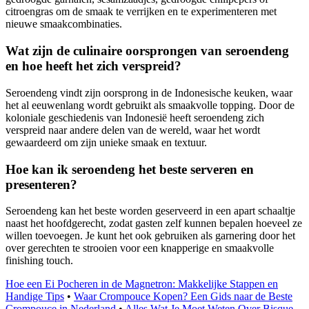
citroengras om de smaak te verrijken en te experimenteren met
nieuwe smaakcombinaties.
Wat zijn de culinaire oorsprongen van seroendeng
en hoe heeft het zich verspreid?
Seroendeng vindt zijn oorsprong in de Indonesische keuken, waar
het al eeuwenlang wordt gebruikt als smaakvolle topping. Door de
koloniale geschiedenis van Indonesië heeft seroendeng zich
verspreid naar andere delen van de wereld, waar het wordt
gewaardeerd om zijn unieke smaak en textuur.
Hoe kan ik seroendeng het beste serveren en
presenteren?
Seroendeng kan het beste worden geserveerd in een apart schaaltje
naast het hoofdgerecht, zodat gasten zelf kunnen bepalen hoeveel ze
willen toevoegen. Je kunt het ook gebruiken als garnering door het
over gerechten te strooien voor een knapperige en smaakvolle
finishing touch.
Hoe een Ei Pocheren in de Magnetron: Makkelijke Stappen en
Handige Tips
•
Waar Crompouce Kopen? Een Gids naar de Beste
Crompouce in Nederland
•
Alles Wat Je Moet Weten Over Bisque