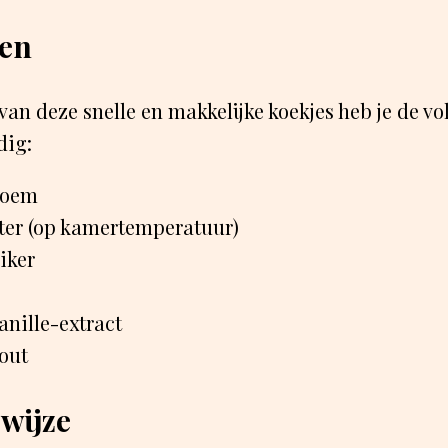
ten
van deze snelle en makkelijke koekjes heb je de v
dig:
loem
ter (op kamertemperatuur)
iker
vanille-extract
zout
wijze