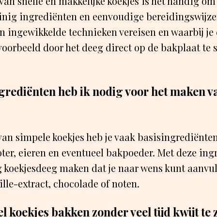
van snelle en makkelijke koekjes is het handig om 
inig ingrediënten en eenvoudige bereidingswijze
n ingewikkelde technieken vereisen en waarbij je 
voorbeeld door het deeg direct op de bakplaat te 
grediënten heb ik nodig voor het maken v
an simpele koekjes heb je vaak basisingrediënte
oter, eieren en eventueel bakpoeder. Met deze ing
g koekjesdeeg maken dat je naar wens kunt aanvu
ille-extract, chocolade of noten.
l koekjes bakken zonder veel tijd kwijt te 