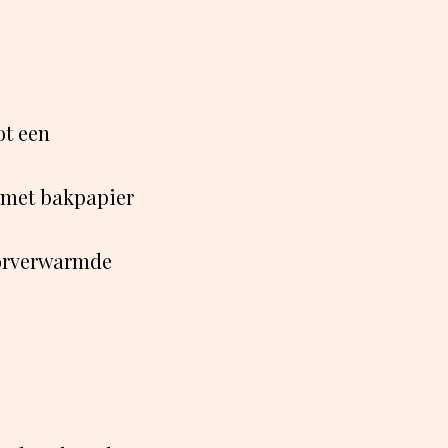
ot een
n met bakpapier
oorverwarmde