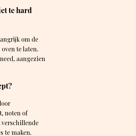
et te hard
langrijk om de
 oven te laten.
ekneed, aangezien
ept?
door
t, noten of
 verschillende
s te maken.