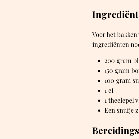
Ingrediën
Voor het bakken 
ingrediënten no
200 gram b
150 gram bo
100 gram su
1 ei
1 theelepel 
Een snufje 
Bereidings