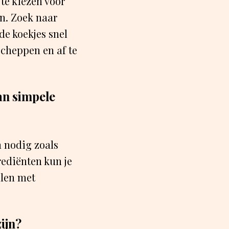
te kiezen voor
n. Zoek naar
de koekjes snel
scheppen en af te
an simpele
n nodig zoals
rediënten kun je
llen met
zijn?