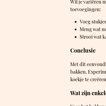
Wil je variëren 
toevoegingen:
Voeg stukjes
Meng wat no
Strooi wat k
Conclusie
Met dit eenvoudi
bakken. Experim
koekje te creëren
Wat zijn enkel