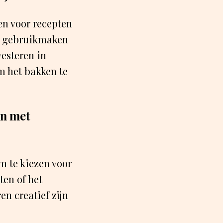
zen voor recepten
 je gebruikmaken
vesteren in
m het bakken te
en met
m te kiezen voor
en of het
en creatief zijn