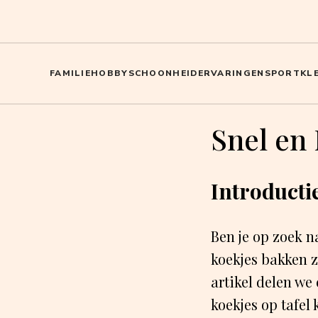
FAMILIE
HOBBY
SCHOONHEID
ERVARINGEN
SPORT
KL
Snel en
Introducti
Ben je op zoek n
koekjes bakken zo
artikel delen we
koekjes op tafel 