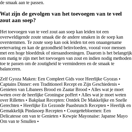
de smaak aan te passen.
Wat zijn de gevolgen van het toevoegen van te veel
zout aan soep?
Het toevoegen van te veel zout aan soep kan leiden tot een
overweldigende zoute smaak die de andere smaken in de soep kan
overstemmen. Te zoute soep kan ook leiden tot een onaangename
eetervaring en kan de gezondheid beïnvloeden, vooral voor mensen
met een hoge bloeddruk of nieraandoeningen. Daarom is het belangrijk
om matig te zijn met het toevoegen van zout en indien nodig methoden
toe te passen om de zoutigheid te verminderen en de smaak te
balanceren.
Zelf Gyoza Maken: Een Compleet Gids voor Heerlijke Gyozas
•
Captains Dinner: een Traditioneel Recept en Zijn Geschiedenis
•
Genieten van Libanees Brood en Zaatar Brood
•
Alles wat je moet
weten over de heerlijke Groningse poffert
•
Alles wat je moet weten
over Rillettes
•
Bakplaat Recepten: Ontdek De Makkelijke en Snelle
Gerechten
•
Heerlijke En Gezonde Paasbrunch Recepten
•
Heerlijk en
Gemakkelijk Pindasoep Recepten
•
Courgettebloemen: Een
Delicatesse om van te Genieten
•
Kewpie Mayonaise: Japanse Mayo
Om van te Smullen
•