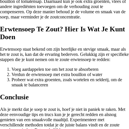
bouillon of tomatensap. Daarnaast kun je ook extra groenten, vlees of
andere ingrediënten toevoegen om de verhouding zout te
compenseren. Op deze manier behoud je de volume en smaak van de
soep, maar verminder je de zoutconcentratie.
Erwtensoep Te Zout? Hier Is Wat Je Kunt
Doen
Erwtensoep staat bekend om zijn heerlijke en stevige smaak, maar als
het te zout is, kan dat de ervaring bederven. Gelukkig zijn er specifieke
stappen die je kunt nemen om te zoute erwtensoep te redden:
Voeg aardappelen toe om het zout te absorberen
Verdun de erwtensoep met extra bouillon of water
Probeer wat extra groenten, zoals wortelen en selderij, om de
smaak te balanceren
Conclusie
Als je merkt dat je soep te zout is, hoef je niet in paniek te raken. Met
deze eenvoudige tips en trucs kun je je gerecht redden en alsnog
genieten van een smaakvolle maaltijd. Experimenteer met
verschillende methoden totdat je de juiste balans vindt en de zoute