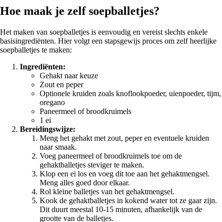
Hoe maak je zelf soepballetjes?
Het maken van soepballetjes is eenvoudig en vereist slechts enkele
basisingrediënten. Hier volgt een stapsgewijs proces om zelf heerlijke
soepballetjes te maken:
Ingrediënten:
Gehakt naar keuze
Zout en peper
Optionele kruiden zoals knoflookpoeder, uienpoeder, tijm,
oregano
Paneermeel of broodkruimels
1 ei
Bereidingswijze:
Meng het gehakt met zout, peper en eventuele kruiden
naar smaak.
Voeg paneermeel of broodkruimels toe om de
gehaktballetjes steviger te maken.
Klop een ei los en voeg dit toe aan het gehaktmengsel.
Meng alles goed door elkaar.
Rol kleine balletjes van het gehaktmengsel.
Kook de gehaktballetjes in kokend water tot ze gaar zijn.
Dit duurt meestal 10-15 minuten, afhankelijk van de
grootte van de balletjes.