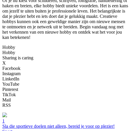
Of je nu kiest voor schilderen, schrijven, fotografie, handlettering of
haken en breien, elke hobby biedt unieke voordelen. Het is een kans
om jezelf te uiten buiten je professionele leven. Het belangrijkste is
dat je plezier hebt en iets doet dat je gelukkig maakt. Creatieve
hobbys kunnen ook een geweldige manier zijn om nieuwe mensen
te ontmoeten en je netwerk uit te breiden. Begin vandaag nog met
het verkennen van een nieuwe hobby en ontdek wat het voor jou
kan betekenen!
Hobby
Hobby
Sharing is caring
X
Facebook
Instagram
LinkedIn
YouTube
Pinterest
TikTok
Mail
RSS
1
Sla die sportieve doelen niet alleen, bereid je voor op plezier!